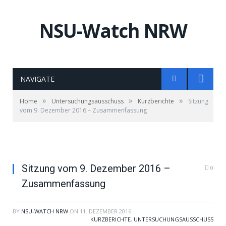
NSU-Watch NRW
NAVIGATE
»
»
»
Home
Untersuchungsausschuss
Kurzberichte
Sitzung
vom 9. Dezember 2016 – Zusammenfassung
Sitzung vom 9. Dezember 2016 –
0
Zusammenfassung
BY
NSU-WATCH NRW
ON
11. DEZEMBER 2016
KURZBERICHTE
,
UNTERSUCHUNGSAUSSCHUSS