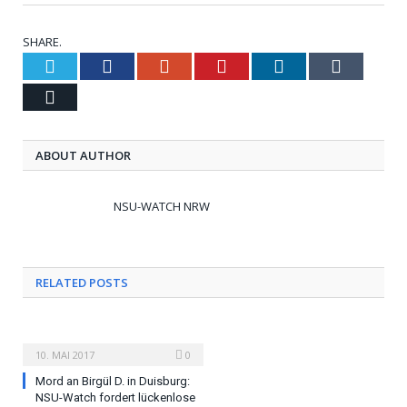
SHARE.
Twitter
Facebook
Google+
Pinterest
LinkedIn
Tumblr
Email
ABOUT AUTHOR
NSU-WATCH NRW
RELATED POSTS
10. MAI 2017
0
Mord an Birgül D. in Duisburg:
NSU-Watch fordert lückenlose