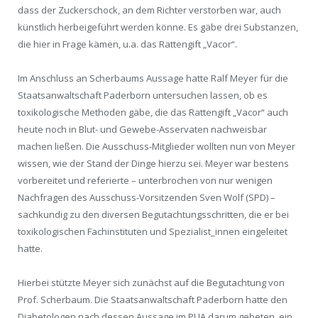
dass der Zuckerschock, an dem Richter verstorben war, auch
künstlich herbeigeführt werden könne. Es gäbe drei Substanzen,
die hier in Frage kämen, u.a. das Rattengift „Vacor“.
Im Anschluss an Scherbaums Aussage hatte Ralf Meyer für die
Staatsanwaltschaft Paderborn untersuchen lassen, ob es
toxikologische Methoden gäbe, die das Rattengift „Vacor“ auch
heute noch in Blut- und Gewebe-Asservaten nachweisbar
machen ließen. Die Ausschuss-Mitglieder wollten nun von Meyer
wissen, wie der Stand der Dinge hierzu sei. Meyer war bestens
vorbereitet und referierte – unterbrochen von nur wenigen
Nachfragen des Ausschuss-Vorsitzenden Sven Wolf (SPD) –
sachkundig zu den diversen Begutachtungsschritten, die er bei
toxikologischen Fachinstituten und Spezialist_innen eingeleitet
hatte.
Hierbei stützte Meyer sich zunächst auf die Begutachtung von
Prof. Scherbaum. Die Staatsanwaltschaft Paderborn hatte den
Diabetologen nach dessen Aussage im PUA darum gebeten, ein