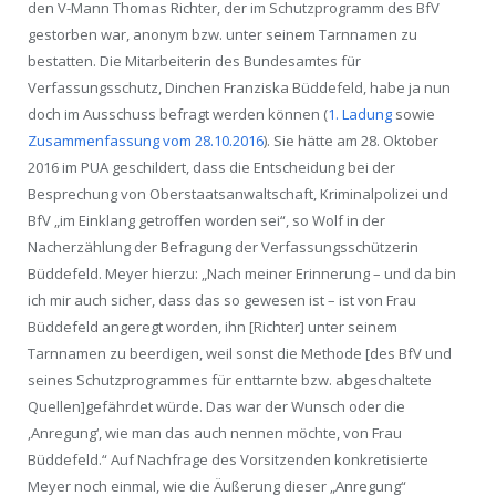
den V-Mann Thomas Richter, der im Schutzprogramm des BfV
gestorben war, anonym bzw. unter seinem Tarnnamen zu
bestatten. Die Mitarbeiterin des Bundesamtes für
Verfassungsschutz, Dinchen Franziska Büddefeld, habe ja nun
doch im Ausschuss befragt werden können (
1. Ladung
sowie
Zusammenfassung vom 28.10.2016
). Sie hätte am 28. Oktober
2016 im PUA geschildert, dass die Entscheidung bei der
Besprechung von Oberstaatsanwaltschaft, Kriminalpolizei und
BfV „im Einklang getroffen worden sei“, so Wolf in der
Nacherzählung der Befragung der Verfassungsschützerin
Büddefeld. Meyer hierzu: „Nach meiner Erinnerung – und da bin
ich mir auch sicher, dass das so gewesen ist – ist von Frau
Büddefeld angeregt worden, ihn [Richter] unter seinem
Tarnnamen zu beerdigen, weil sonst die Methode [des BfV und
seines Schutzprogrammes für enttarnte bzw. abgeschaltete
Quellen]gefährdet würde. Das war der Wunsch oder die
‚Anregung‘, wie man das auch nennen möchte, von Frau
Büddefeld.“ Auf Nachfrage des Vorsitzenden konkretisierte
Meyer noch einmal, wie die Äußerung dieser „Anregung“