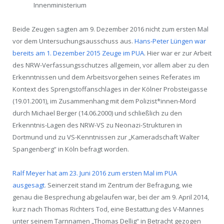
Innenministerium
Beide Zeugen sagten am 9. Dezember 2016 nicht zum ersten Mal
vor dem Untersuchungsausschuss aus.
Hans-Peter Lüngen war
bereits am 1. Dezember 2015 Zeuge im PUA
. Hier war er zur Arbeit
des NRW-Verfassungsschutzes allgemein, vor allem aber zu den
Erkenntnissen und dem Arbeitsvorgehen seines Referates im
Kontext des Sprengstoffanschlages in der Kölner Probsteigasse
(19.01.2001), im Zusammenhang mit dem Polizist*innen-Mord
durch Michael Berger (14.06.2000) und schließlich zu den
Erkenntnis-Lagen des NRW-VS zu Neonazi-Strukturen in
Dortmund und zu VS-Kenntnissen zur „Kameradschaft Walter
Spangenberg“ in Köln befragt worden.
Ralf Meyer hat am 23. Juni 2016 zum ersten Mal im PUA
ausgesagt
. Seinerzeit stand im Zentrum der Befragung, wie
genau die Besprechung abgelaufen war, bei der am 9. April 2014,
kurz nach Thomas Richters Tod, eine Bestattung des V-Mannes
unter seinem Tarnnamen „Thomas Dellig“ in Betracht gezogen