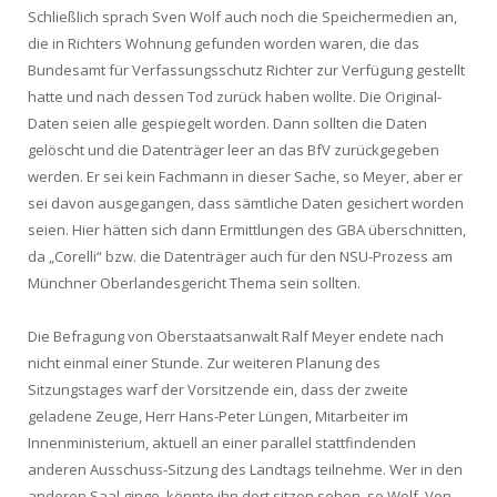
Schließlich sprach Sven Wolf auch noch die Speichermedien an,
die in Richters Wohnung gefunden worden waren, die das
Bundesamt für Verfassungsschutz Richter zur Verfügung gestellt
hatte und nach dessen Tod zurück haben wollte. Die Original-
Daten seien alle gespiegelt worden. Dann sollten die Daten
gelöscht und die Datenträger leer an das BfV zurückgegeben
werden. Er sei kein Fachmann in dieser Sache, so Meyer, aber er
sei davon ausgegangen, dass sämtliche Daten gesichert worden
seien. Hier hätten sich dann Ermittlungen des GBA überschnitten,
da „Corelli“ bzw. die Datenträger auch für den NSU-Prozess am
Münchner Oberlandesgericht Thema sein sollten.
Die Befragung von Oberstaatsanwalt Ralf Meyer endete nach
nicht einmal einer Stunde. Zur weiteren Planung des
Sitzungstages warf der Vorsitzende ein, dass der zweite
geladene Zeuge, Herr Hans-Peter Lüngen, Mitarbeiter im
Innenministerium, aktuell an einer parallel stattfindenden
anderen Ausschuss-Sitzung des Landtags teilnehme. Wer in den
anderen Saal ginge, könnte ihn dort sitzen sehen, so Wolf. Von