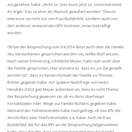
ausgesehen habe: „Nicht so: ‚Das muss jetzt so, sonst bekommt
ihr Ärger.‘ Das ist eher als Wunsch geäußert worden.“ Dieses
Interesse sei nicht nur von Frau Büddefeld, sondern auch von
den anderen anwesenden BfV-Vertreter_innen bekräftigt
worden.
Ob bei der Besprechung vom 9.4.2014 denn auch über die Familie
des Verstorbenen gesprochen worden sei, wollte Wolf wissen.
Nach seiner Erinnerung, schilderte Meyer, habe man auch über
die Familie gesprochen. Hier erinnere er, dass es „so dargestellt
worden ist“, dass es keinen Kontakt der Familie zu Thomas
Richter gegeben habe. Auf spätere Nachfrage von Heiko
Hendriks (CDU) gab Meyer außerdem an, dass es nicht Thema
der Besprechung gewesen sei, ob es denn überhaupt
Kontaktdaten oder -Wege zur Familie Richters gegeben habe.
Niemand der Teilnehmenden habe nachgefragt, ob das BfV die
Anschriften oder Telefonkontakte o.ä. habe. Auch ob Frau
Büddefeld, die für das BfV an der Besprechung teilgenommen
hatte, gesagt hatte, dass sie keine Kontaktdaten der Familie