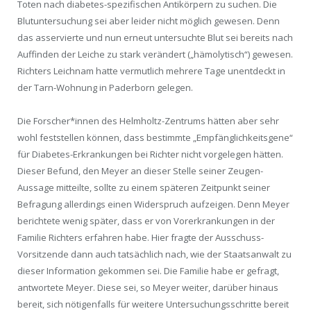
Toten nach diabetes-spezifischen Antikörpern zu suchen. Die
Blutuntersuchung sei aber leider nicht möglich gewesen. Denn
das asservierte und nun erneut untersuchte Blut sei bereits nach
Auffinden der Leiche zu stark verändert („hämolytisch“) gewesen.
Richters Leichnam hatte vermutlich mehrere Tage unentdeckt in
der Tarn-Wohnung in Paderborn gelegen.
Die Forscher*innen des Helmholtz-Zentrums hätten aber sehr
wohl feststellen können, dass bestimmte „Empfänglichkeitsgene“
für Diabetes-Erkrankungen bei Richter nicht vorgelegen hätten.
Dieser Befund, den Meyer an dieser Stelle seiner Zeugen-
Aussage mitteilte, sollte zu einem späteren Zeitpunkt seiner
Befragung allerdings einen Widerspruch aufzeigen. Denn Meyer
berichtete wenig später, dass er von Vorerkrankungen in der
Familie Richters erfahren habe. Hier fragte der Ausschuss-
Vorsitzende dann auch tatsächlich nach, wie der Staatsanwalt zu
dieser Information gekommen sei. Die Familie habe er gefragt,
antwortete Meyer. Diese sei, so Meyer weiter, darüber hinaus
bereit, sich nötigenfalls für weitere Untersuchungsschritte bereit