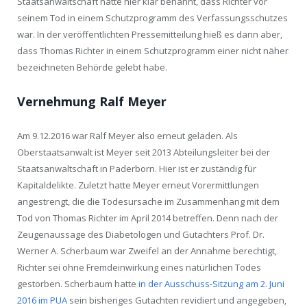
Staatsanwaltschaft hatte hier klar benannt, dass Richter vor
seinem Tod in einem Schutzprogramm des Verfassungsschutzes
war. In der veröffentlichten Pressemitteilung hieß es dann aber,
dass Thomas Richter in einem Schutzprogramm einer nicht näher
bezeichneten Behörde gelebt habe.
Vernehmung Ralf Meyer
Am 9.12.2016 war Ralf Meyer also erneut geladen. Als
Oberstaatsanwalt ist Meyer seit 2013 Abteilungsleiter bei der
Staatsanwaltschaft in Paderborn. Hier ist er zuständig für
Kapitaldelikte. Zuletzt hatte Meyer erneut Vorermittlungen
angestrengt, die die Todesursache im Zusammenhang mit dem
Tod von Thomas Richter im April 2014 betreffen. Denn nach der
Zeugenaussage des Diabetologen und Gutachters Prof. Dr.
Werner A. Scherbaum war Zweifel an der Annahme berechtigt,
Richter sei ohne Fremdeinwirkung eines natürlichen Todes
gestorben. Scherbaum hatte
in der Ausschuss-Sitzung am 2. Juni
2016 im PUA
sein bisheriges Gutachten revidiert und angegeben,