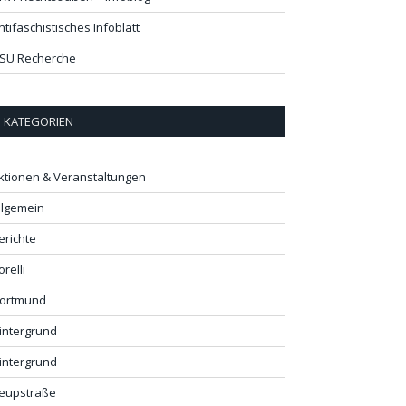
ntifaschistisches Infoblatt
SU Recherche
KATEGORIEN
ktionen & Veranstaltungen
llgemein
erichte
orelli
ortmund
intergrund
intergrund
eupstraße