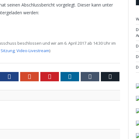
t seinen Abschlussbericht vorgelegt. Dieser kann unter
tergeladen werden:
W
D
A
sschuss beschlossen und wir am 6. April 2017 ab 14:30 Uhr im
D
 Sitzung
;
Video-Livestream
)
D
D
tter
Facebook
Google+
Pinterest
LinkedIn
Tumblr
Email