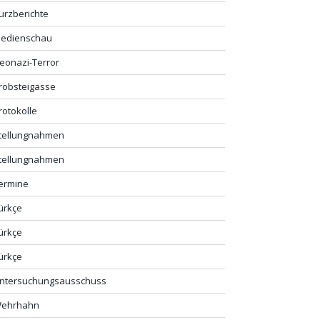
urzberichte
edienschau
eonazi-Terror
robsteigasse
rotokolle
tellungnahmen
tellungnahmen
ermine
ürkçe
ürkçe
ürkçe
ntersuchungsausschuss
ehrhahn