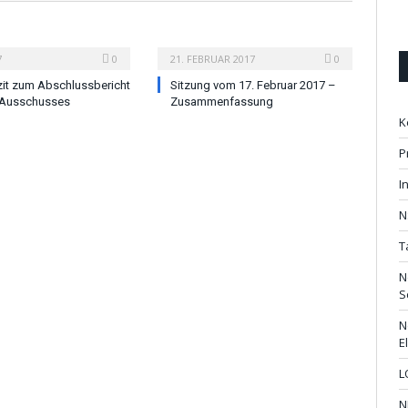
7
0
21. FEBRUAR 2017
0
zit zum Abschlussbericht
Sitzung vom 17. Februar 2017 –
Ausschusses
Zusammenfassung
K
P
I
N
T
N
S
N
E
L
N