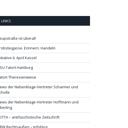
LINKS
eupstraße ist überall
robsteigasse. Erinnern. Handeln
nitiative 6. April Kassel
SU-Tatort Hamburg
atort Theresienwiese
ews der Nebenklage-Vertreter Scharmer und
cholle
ews der Nebenklage-Vertreter Hoffmann und
lberling
OTTA – antifaschistische Zeitschrift
RW Rechtsaußen – Infoblog