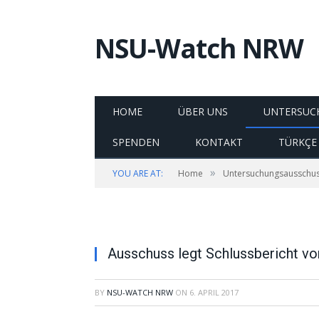
NSU-Watch NRW
HOME
ÜBER UNS
UNTERSUC
SPENDEN
KONTAKT
TÜRKÇE
»
YOU ARE AT:
Home
Untersuchungsausschu
Ausschuss legt Schlussbericht vo
BY
NSU-WATCH NRW
ON
6. APRIL 2017