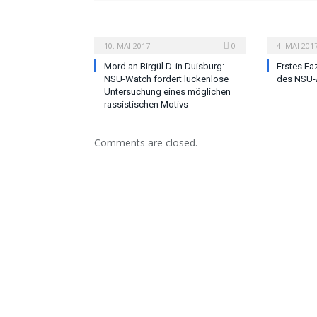
10. MAI 2017
0
4. MAI 201
Mord an Birgül D. in Duisburg:
Erstes Fa
NSU-Watch fordert lückenlose
des NSU-
Untersuchung eines möglichen
rassistischen Motivs
Comments are closed.