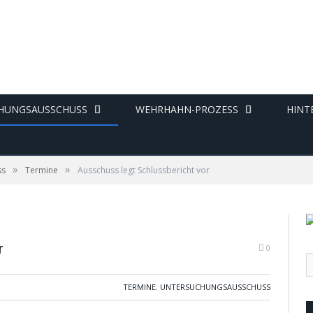
HUNGSAUSSCHUSS
WEHRHAHN-PROZESS
HINT
»
»
ss
Termine
Ausschuss legt Schlussbericht vor
r
0
TERMINE
,
UNTERSUCHUNGSAUSSCHUSS