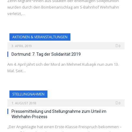
Zehn Migrant*innen aus Staaten der ehemaligen Sowjetunion
wurden durch den Bombenanschlag am S-Bahnhof Wehrhahn
verletzt,…
AKTIONEN & VERANSTALTUNGEN
3. APRIL 2019
0
Dortmund: 7. Tag der Solidarität 2019
Am 4. April jährt sich der Mord an Mehmet Kubaşık nun zum 13.
Mal. Seit…
STELLUNGNAHMEN
1. AUGUST 2018
0
Pressemitteilung und Stellungnahme zum Urteil im
Wehrhahn-Prozess
„Der Angeklagte hat einen Erste-Klasse-Freispruch bekommen –