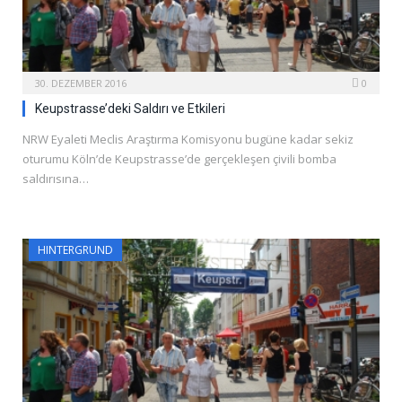
30. DEZEMBER 2016
0
Keupstrasse’deki Saldırı ve Etkileri
NRW Eyaleti Meclis Araştırma Komisyonu bugüne kadar sekiz
oturumu Köln’de Keupstrasse’de gerçekleşen çivili bomba
saldırısına…
HINTERGRUND