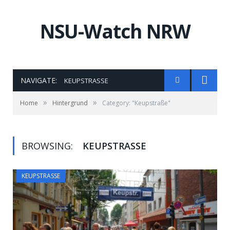
NSU-Watch NRW
NAVIGATE:
KEUPSTRASSE
»
»
Home
Hintergrund
Category: "Keupstraße"
BROWSING:
KEUPSTRASSE
KEUPSTRASSE