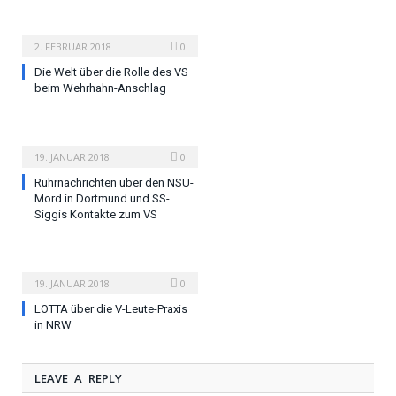
2. FEBRUAR 2018
0
Die Welt über die Rolle des VS
beim Wehrhahn-Anschlag
19. JANUAR 2018
0
Ruhrnachrichten über den NSU-
Mord in Dortmund und SS-
Siggis Kontakte zum VS
19. JANUAR 2018
0
LOTTA über die V-Leute-Praxis
in NRW
LEAVE A REPLY