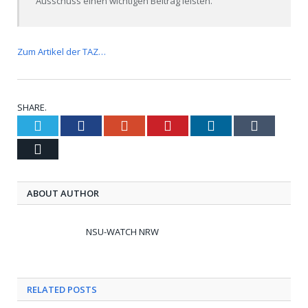
Ausschuss einen wichtigen Beitrag leisten.“
Zum Artikel der TAZ…
SHARE.
Twitter
Facebook
Google+
Pinterest
LinkedIn
Tumblr
Email
ABOUT AUTHOR
NSU-WATCH NRW
RELATED POSTS