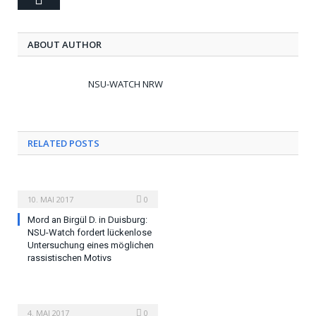
ABOUT AUTHOR
NSU-WATCH NRW
RELATED POSTS
10. MAI 2017
0
Mord an Birgül D. in Duisburg:
NSU-Watch fordert lückenlose
Untersuchung eines möglichen
rassistischen Motivs
4. MAI 2017
0