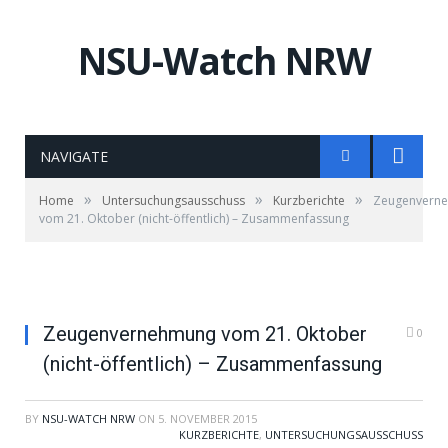
NSU-Watch NRW
NAVIGATE
»
»
»
Home
Untersuchungsausschuss
Kurzberichte
Zeugenvern
vom 21. Oktober (nicht-öffentlich) – Zusammenfassung
Zeugenvernehmung vom 21. Oktober
0
(nicht-öffentlich) – Zusammenfassung
BY
NSU-WATCH NRW
ON
5. NOVEMBER 2015
KURZBERICHTE
,
UNTERSUCHUNGSAUSSCHUSS