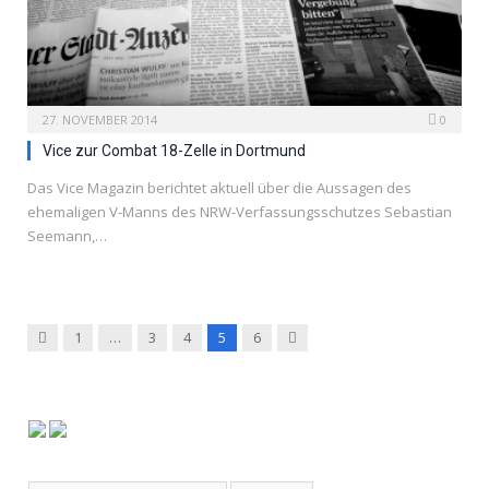
27. NOVEMBER 2014
0
Vice zur Combat 18-Zelle in Dortmund
Das Vice Magazin berichtet aktuell über die Aussagen des
ehemaligen V-Manns des NRW-Verfassungsschutzes Sebastian
Seemann,…
Previous
Next
1
…
3
4
5
6