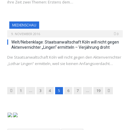
ihre Zeit zwei Themen: Erstens dem…
MEDIENSCHAU
9. NOVEMBER 2016
0
Welt/Nebenklage: Staatsanwaltschaft Köln will nicht gegen
Aktenvernichter „Lingen“ ermitteln – Verjährung droht
Die Staatsanwaltschaft Köln will nicht gegen den Aktenvernichter
„Lothar Lingen“ ermitteln, weil sie keinen Anfangsverdacht…
Previous
Next
1
…
3
4
5
6
7
…
19