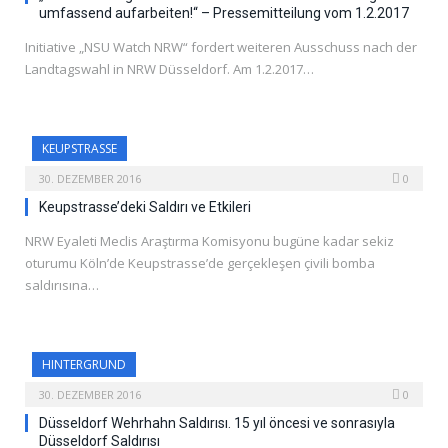
umfassend aufarbeiten!“ – Pressemitteilung vom 1.2.2017
Initiative „NSU Watch NRW“ fordert weiteren Ausschuss nach der
Landtagswahl in NRW Düsseldorf. Am 1.2.2017…
KEUPSTRASSE
30. DEZEMBER 2016
0
Keupstrasse’deki Saldırı ve Etkileri
NRW Eyaleti Meclis Araştırma Komisyonu bugüne kadar sekiz
oturumu Köln’de Keupstrasse’de gerçekleşen çivili bomba
saldırısına…
HINTERGRUND
30. DEZEMBER 2016
0
Düsseldorf Wehrhahn Saldırısı. 15 yıl öncesi ve sonrasıyla
Düsseldorf Saldırısı