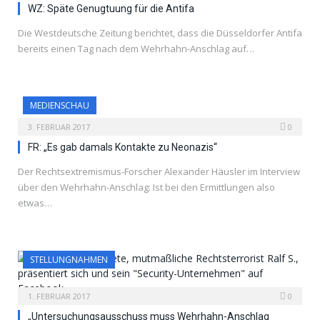
WZ: Späte Genugtuung für die Antifa
Die Westdeutsche Zeitung berichtet, dass die Düsseldorfer Antifa
bereits einen Tag nach dem Wehrhahn-Anschlag auf…
MEDIENSCHAU
3. FEBRUAR 2017
0
FR: „Es gab damals Kontakte zu Neonazis“
Der Rechtsextremismus-Forscher Alexander Häusler im Interview
über den Wehrhahn-Anschlag: Ist bei den Ermittlungen also
etwas…
STELLUNGNAHMEN
1. FEBRUAR 2017
0
„Untersuchungsausschuss muss Wehrhahn-Anschlag