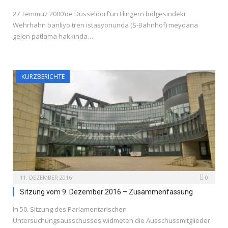
27 Temmuz 2000’de Düsseldorf’un Flingern bölgesindeki
Wehrhahn banliyö tren istasyonunda (S-Bahnhof) meydana
gelen patlama hakkında…
KURZBERICHTE
11. DEZEMBER 2016
0
Sitzung vom 9. Dezember 2016 – Zusammenfassung
In 50. Sitzung des Parlamentarischen
Untersuchungsausschusses widmeten die Ausschussmitglieder