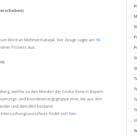
K
verschoben)
M
N
P
en zum Mord an Mehmet Kubaşık. Der Zeuge sagte am
19.
ener Prozess aus.
P
S
n)
S
T
T
rnberg, welche zu den Morden der Ceska-Serie in Bayern
Steuerungs- und Koordinierungsgruppe inne, die aus den
T
sländer und dem BKA bestand.
T
Untersuchungsausschuss findet sich
hier
.
U
W