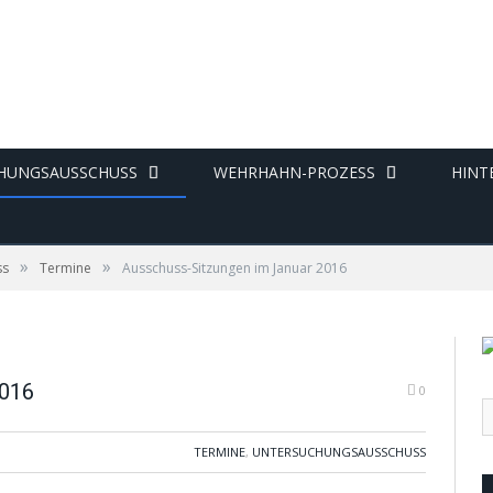
HUNGSAUSSCHUSS
WEHRHAHN-PROZESS
HINT
»
»
ss
Termine
Ausschuss-Sitzungen im Januar 2016
2016
0
TERMINE
,
UNTERSUCHUNGSAUSSCHUSS