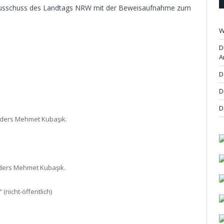
ausschuss des Landtags NRW mit der Beweisaufnahme zum
W
D
A
D
D
D
nders Mehmet Kubaşık.
nders Mehmet Kubaşık.
nicht-öffentlich)