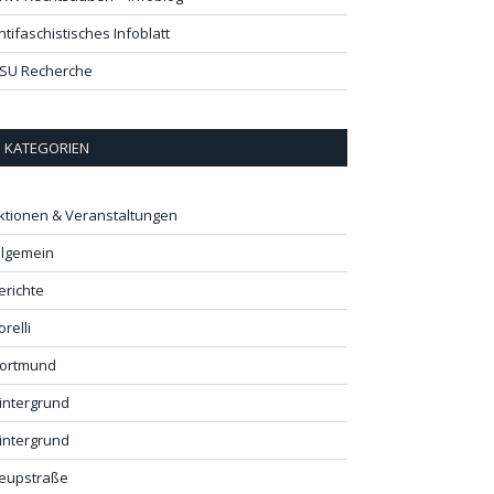
ntifaschistisches Infoblatt
SU Recherche
KATEGORIEN
ktionen & Veranstaltungen
llgemein
erichte
orelli
ortmund
intergrund
intergrund
eupstraße