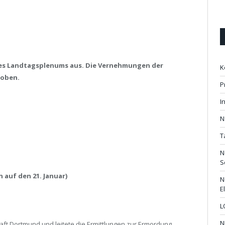
des Landtagsplenums aus. Die Vernehmungen der
K
hoben.
P
I
N
T
N
S
 auf den 21. Januar)
N
E
L
N
aft Dortmund und leitete die Ermittlungen zur Ermordung