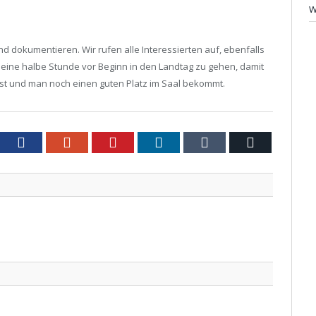
W
 dokumentieren. Wir rufen alle Interessierten auf, ebenfalls
s eine halbe Stunde vor Beginn in den Landtag zu gehen, damit
ist und man noch einen guten Platz im Saal bekommt.
tter
Facebook
Google+
Pinterest
LinkedIn
Tumblr
Email