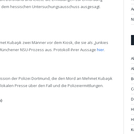
 vor dem hessischen Untersuchungsausschuss ausgesagt.
A
N
t Kubaşık zwei Männer vor dem Kiosk, die sie als „Junkies
 Münchener NSU-Prozess aus. Protokoll ihrer Aussage
hier
.
A
A
mission der Polizei Dortmund, die den Mord an Mehmet Kubaşık
B
 lokalen Presse über den Fall und die Polizeiermittlungen.
C
D
)
H
H
K