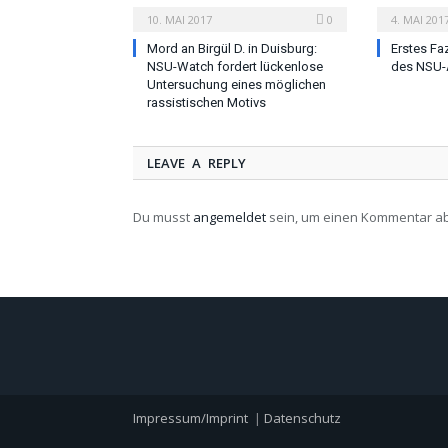
10. MAI 2017
0
4. MAI 201
Mord an Birgül D. in Duisburg:
Erstes Fa
NSU-Watch fordert lückenlose
des NSU-
Untersuchung eines möglichen
rassistischen Motivs
LEAVE A REPLY
Du musst
angemeldet
sein, um einen Kommentar a
Impressum/Imprint
|
Datenschutz