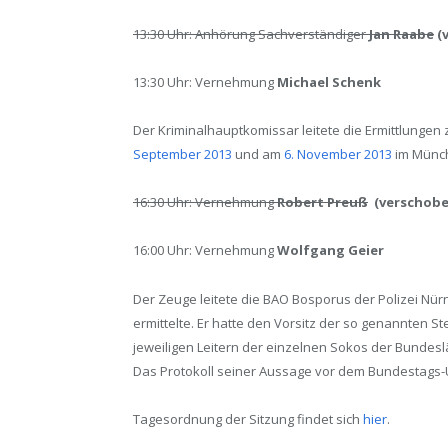
13:30 Uhr: Anhörung Sachverständiger
Jan Raabe
(
13:30 Uhr: Vernehmung
Michael Schenk
Der Kriminalhauptkomissar leitete die Ermittlung
September 2013
und am
6. November 2013
im Münch
16:30 Uhr: Vernehmung
Robert Preuß
(verschobe
16:00 Uhr: Vernehmung
Wolfgang Geier
Der Zeuge leitete die BAO Bosporus der Polizei Nü
ermittelte. Er hatte den Vorsitz der so genannten 
jeweiligen Leitern der einzelnen Sokos der Bunde
Das Protokoll seiner Aussage vor dem Bundestags-
Tagesordnung der Sitzung findet sich
hier
.