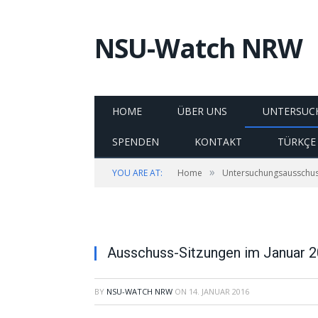
NSU-Watch NRW
HOME
ÜBER UNS
UNTERSUC
SPENDEN
KONTAKT
TÜRKÇE
»
YOU ARE AT:
Home
Untersuchungsausschu
Ausschuss-Sitzungen im Januar 
BY
NSU-WATCH NRW
ON
14. JANUAR 2016