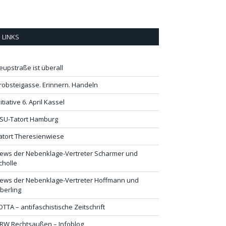
LINKS
eupstraße ist überall
robsteigasse. Erinnern. Handeln
nitiative 6. April Kassel
SU-Tatort Hamburg
atort Theresienwiese
ews der Nebenklage-Vertreter Scharmer und
cholle
ews der Nebenklage-Vertreter Hoffmann und
lberling
OTTA – antifaschistische Zeitschrift
RW Rechtsaußen – Infoblog