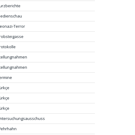
urzberichte
edienschau
eonazi-Terror
robsteigasse
rotokolle
tellungnahmen
tellungnahmen
ermine
ürkçe
ürkçe
ürkçe
ntersuchungsausschuss
ehrhahn