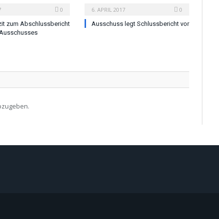
7
0
6. APRIL 2017
0
zit zum Abschlussbericht
Ausschuss legt Schlussbericht vor
Ausschusses
bzugeben.