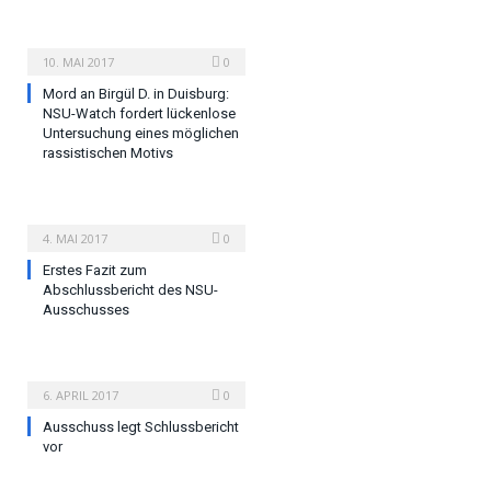
10. MAI 2017
0
Mord an Birgül D. in Duisburg:
NSU-Watch fordert lückenlose
Untersuchung eines möglichen
rassistischen Motivs
4. MAI 2017
0
Erstes Fazit zum
Abschlussbericht des NSU-
Ausschusses
6. APRIL 2017
0
Ausschuss legt Schlussbericht
vor