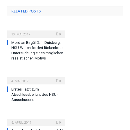
RELATED POSTS
10. MAI 2017
0
Mord an Birgül D. in Duisburg:
NSU-Watch fordert lückenlose
Untersuchung eines möglichen
rassistischen Motivs
4. MAI 2017
0
Erstes Fazit zum
Abschlussbericht des NSU-
Ausschusses
6. APRIL 2017
0