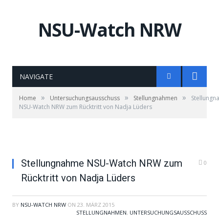
NSU-Watch NRW
NAVIGATE
»
»
»
Home
Untersuchungsausschuss
Stellungnahmen
Stellung
NSU-Watch NRW zum Rücktritt von Nadja Lüders
Stellungnahme NSU-Watch NRW zum
0
Rücktritt von Nadja Lüders
BY
NSU-WATCH NRW
ON
23. MÄRZ 2015
STELLUNGNAHMEN
,
UNTERSUCHUNGSAUSSCHUSS